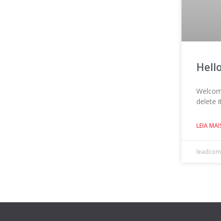
Hell
Welcome
delete i
LEIA MAI
leadco