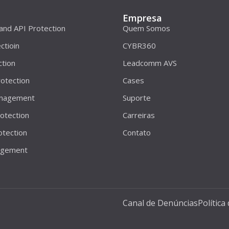
Empresa
 and API Protection
Quem Somos
ctioin
CYBR360
ction
Leadcomm AVS
otection
Cases
anagement
Suporte
otection
Carreiras
otection
Contato
agement
Canal de Denúncias
Política