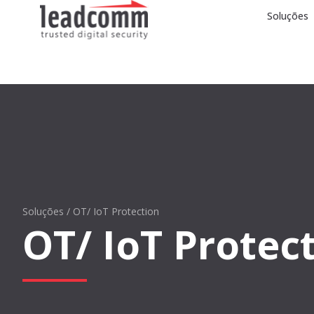
Soluções
Soluções / OT/ IoT Protection
OT/ IoT Protec