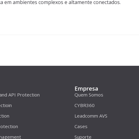
ca
em ambientes complexos e altamente conectados.
Empresa
 and API Protection
Quem Somos
ctioin
CYBR360
ction
Leadcomm AVS
otection
Cases
anagement
Suporte