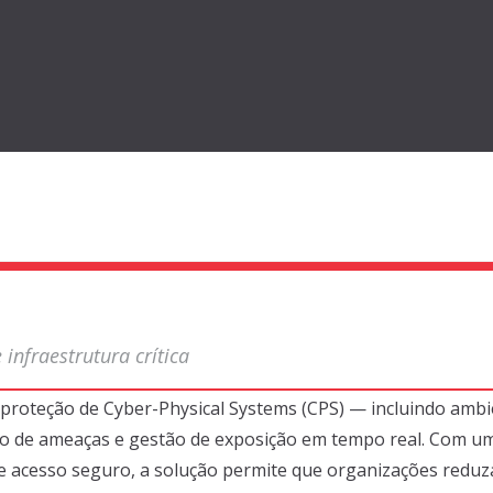
 infraestrutura crítica
 proteção de
Cyber-
Physical
Systems (CPS)
— incluindo ambien
cção de ameaças e gestão de exposição em tempo real
. Com u
 e acesso seguro
, a solução permite que organizações
reduz