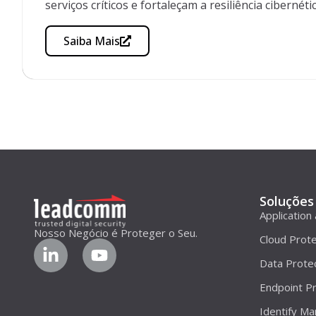
serviços críticos e fortaleçam a resiliência cibernéti
Saiba Mais
Soluções
Application
Nosso Negócio é Proteger o Seu.
Cloud Prote
Data Prote
Endpoint Pr
Identify M