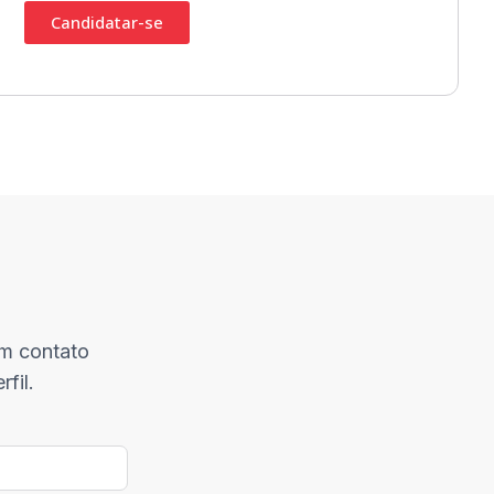
Candidatar-se
em contato
fil.