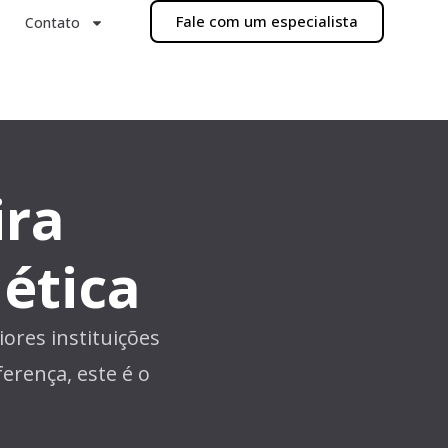
Fale com um especialista
Contato
eira
ética
ores instituições
ferença, este é o