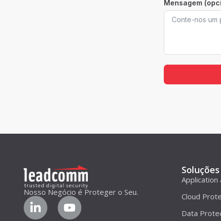
Mensagem (opci
Soluções
Application
Nosso Negócio é Proteger o Seu.
Cloud Prote
Data Prote