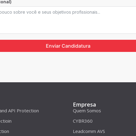
onal)
Enviar Candidatura
Empresa
 and API Protection
Quem Somos
ctioin
CYBR360
ction
Leadcomm AVS